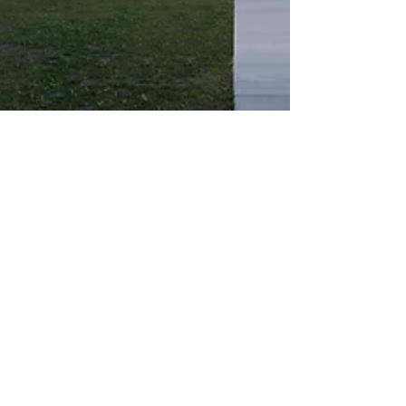
AIV@SOLARLUX CAMPUS
MELLE
Architektur trifft Innovation: Einladung
zum AIV-Event bei Solarlux in Melle
Liebe Mitglieder und Interessierte des