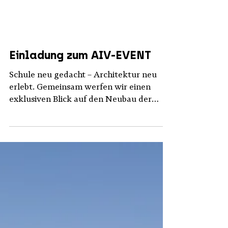
Einladung zum AIV-EVENT
Schule neu gedacht – Architektur neu
erlebt. Gemeinsam werfen wir einen
exklusiven Blick auf den Neubau der
Friedensschule Osnabrück – ein Projekt,
bei dem pädagogisches Konzept und
Architektur von Beginn an Hand in Hand
entwickelt wurden. Freuen Sie sich auf
spannende Einblicke über die Baustelle,
interessante Hintergründe zum
Schulkonzept und natürlich auf den
Austausch mit Kolleginnen und Kollegen.